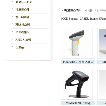
바코드프린터
바코드스캐너
바코드스캐너
-
게시물 11개(1/1
핸드터미널
|
CCD Scanner
|
LASER Scanner
|
Fixe
PDA시스템
오토라벨러
RFID시스템
소모품
TSK-5000 바코드 스캐너
S
MS-1690 2D 스캐너
DS