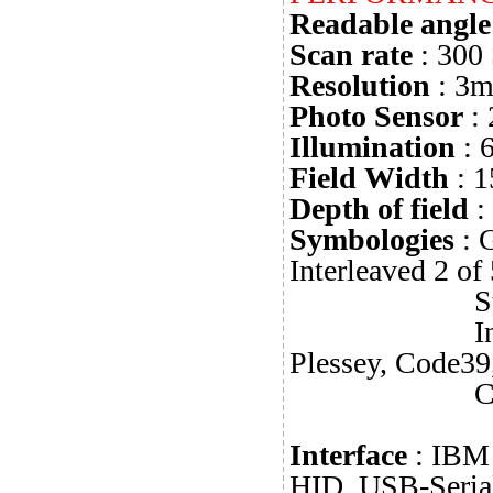
Readable angle
Scan rate
: 300 
Resolution
: 3m
Photo Sensor
: 
Illumination
: 
Field Width
: 
Depth of field
:
Symbologies
: 
Interleaved 2
Standard 2 
Industrial 
Plessey, Code39
Code 3 of 
Interface
: IBM
HID, USB-Seria