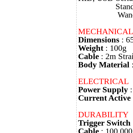
Standard R
Wand Emulat
MECHANICA
Dimensions
: 6
Weight
: 100g
Cable
: 2m Stra
Body Material
ELECTRICAL
Power Supply
:
Current Active
DURABILITY
Trigger Switch
Cable
: 100,000