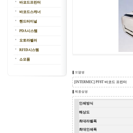
바코드프린터
바코드스캐너
핸드터미널
PDA시스템
오토라벨러
RFID시스템
소모품
[INTERMEC] PF8T 바코드 프린터
인쇄방식
해상도
최대라벨폭
최대인쇄폭